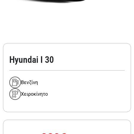
Hyundai I 30
Βενζίνη
Χειροκίνητο